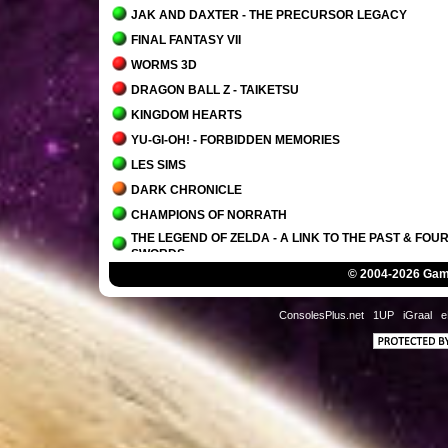
JAK AND DAXTER - THE PRECURSOR LEGACY
FINAL FANTASY VII
WORMS 3D
DRAGON BALL Z - TAIKETSU
KINGDOM HEARTS
YU-GI-OH! - FORBIDDEN MEMORIES
LES SIMS
DARK CHRONICLE
CHAMPIONS OF NORRATH
THE LEGEND OF ZELDA - A LINK TO THE PAST & FOU
SWORDS
© 2004-2026 Game
GRAND THEFT AUTO - VICE CITY
RATCHET ET CLANK 2
ConsolesPlus.net
1UP
iGraal
e
DRAGON BALL Z BUDOKAI 2
FINAL FANTASY X-2
FIFA FOOTBALL 2004
GOBLIN COMMANDER