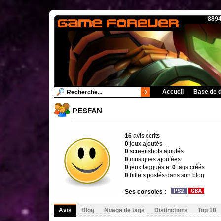
8894
Accueil
Base de 
PESFAN
16
avis écrits
0
jeux ajoutés
0
screenshots ajoutés
0
musiques ajoutées
0
jeux taggués et
0
tags créés
0
billets postés dans son blog
Ses consoles :
Avis
Blog
Nuage de tags
Distinctions
Top 10